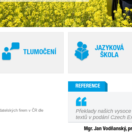
JAZYKOVÁ
TLUMOČENÍ
ŠKOLA
REFERENCE
atelských firem v ČR dle
Překlady našich vysoc
textů v podání Czech E
Mgr. Jan Vodňanský, pro