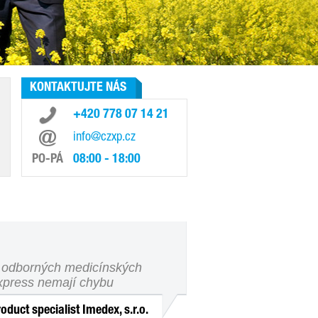
KONTAKTUJTE NÁS
+420 778 07 14 21
info@czxp.cz
PO-PÁ
08:00 - 18:00
e odborných medicínských
xpress nemají chybu
duct specialist Imedex, s.r.o.